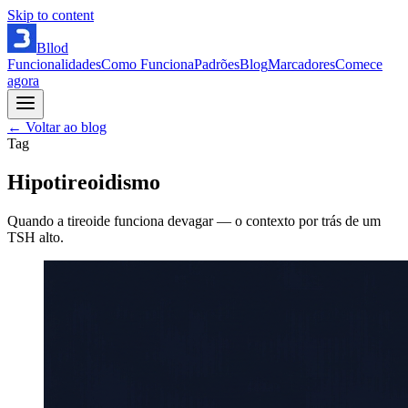
Skip to content
Bllod
Funcionalidades
Como Funciona
Padrões
Blog
Marcadores
Comece
agora
← Voltar ao blog
Tag
Hipotireoidismo
Quando a tireoide funciona devagar — o contexto por trás de um
TSH alto.