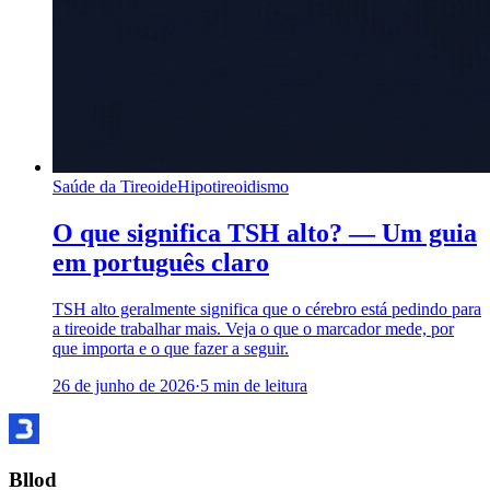
Saúde da Tireoide
Hipotireoidismo
O que significa TSH alto? — Um guia
em português claro
TSH alto geralmente significa que o cérebro está pedindo para
a tireoide trabalhar mais. Veja o que o marcador mede, por
que importa e o que fazer a seguir.
26 de junho de 2026
·
5
min de leitura
Bllod