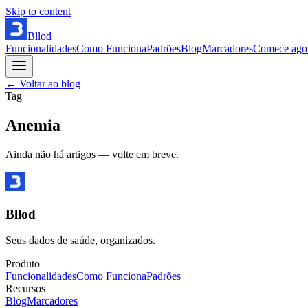
Skip to content
Bllod
Funcionalidades
Como Funciona
Padrões
Blog
Marcadores
Comece ago
← Voltar ao blog
Tag
Anemia
Ainda não há artigos — volte em breve.
Bllod
Seus dados de saúde, organizados.
Produto
Funcionalidades
Como Funciona
Padrões
Recursos
Blog
Marcadores