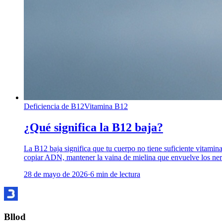
Deficiencia de B12
Vitamina B12
¿Qué significa la B12 baja?
La B12 baja significa que tu cuerpo no tiene suficiente vitamin
copiar ADN, mantener la vaina de mielina que envuelve los nervi
28 de mayo de 2026
·
6
min de lectura
Bllod