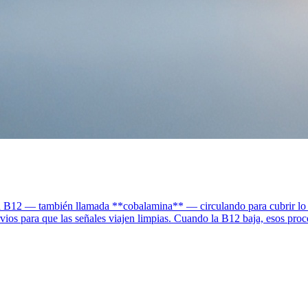
a B12 — también llamada **cobalamina** — circulando para cubrir lo que 
os para que las señales viajen limpias. Cuando la B12 baja, esos proces