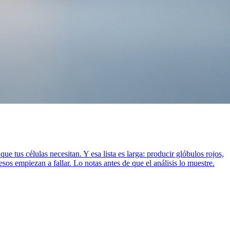
tus células necesitan. Y esa lista es larga: producir glóbulos rojos,
os empiezan a fallar. Lo notas antes de que el análisis lo muestre.