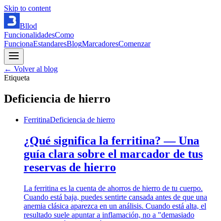
Skip to content
Bllod
Funcionalidades
Como
Funciona
Estandares
Blog
Marcadores
Comenzar
← Volver al blog
Etiqueta
Deficiencia de hierro
Ferritina
Deficiencia de hierro
¿Qué significa la ferritina? — Una
guía clara sobre el marcador de tus
reservas de hierro
La ferritina es la cuenta de ahorros de hierro de tu cuerpo.
Cuando está baja, puedes sentirte cansada antes de que una
anemia clásica aparezca en un análisis. Cuando está alta, el
resultado suele apuntar a inflamación, no a "demasiado