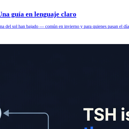
Una guía en lenguaje claro
mina del sol han bajado — común en invierno y para quienes pasan el día 