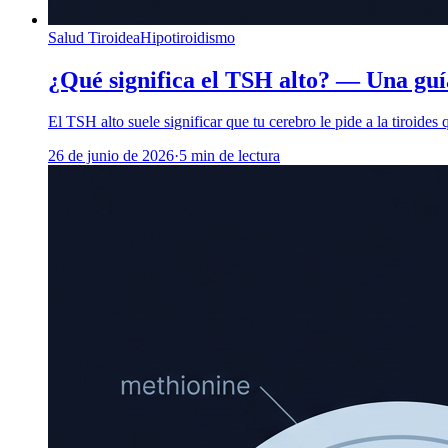
Salud Tiroidea
Hipotiroidismo
¿Qué significa el TSH alto? — Una guí
El TSH alto suele significar que tu cerebro le pide a la tiroide
26 de junio de 2026
·
5
min de lectura