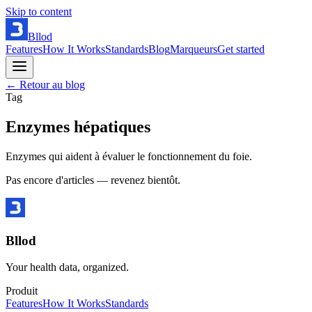
Skip to content
Bllod
Features
How It Works
Standards
Blog
Marqueurs
Get started
← Retour au blog
Tag
Enzymes hépatiques
Enzymes qui aident à évaluer le fonctionnement du foie.
Pas encore d'articles — revenez bientôt.
Bllod
Your health data, organized.
Produit
Features
How It Works
Standards