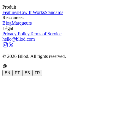
Produit
Features
How It Works
Standards
Ressources
Blog
Marqueurs
Légal
Privacy Policy
Terms of Service
hello@bllod.com
© 2026 Bllod. All rights reserved.
EN
PT
ES
FR