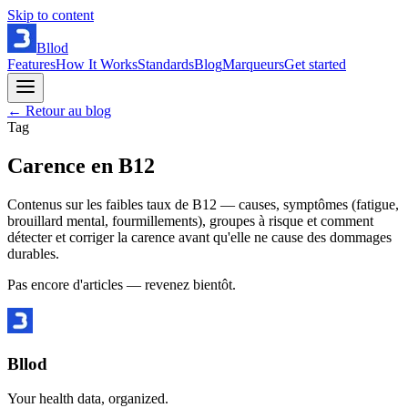
Skip to content
Bllod
Features
How It Works
Standards
Blog
Marqueurs
Get started
← Retour au blog
Tag
Carence en B12
Contenus sur les faibles taux de B12 — causes, symptômes (fatigue,
brouillard mental, fourmillements), groupes à risque et comment
détecter et corriger la carence avant qu'elle ne cause des dommages
durables.
Pas encore d'articles — revenez bientôt.
Bllod
Your health data, organized.